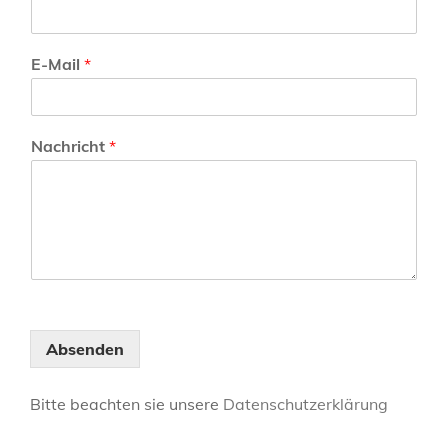
N
E-Mail
*
a
c
h
r
Nachricht
*
i
c
h
t
E
-
M
a
i
l
Absenden
*
Bitte beachten sie unsere
Datenschutzerklärung